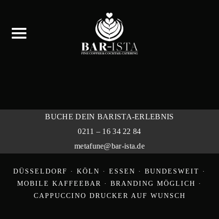
Skip
to
content
BUCHE DEIN BARISTA-ERLEBNIS
Ein unvergessliches
0211 – 16 34 22 84
Erlebnis mit BAR-ISTA.
metafune@bar-ista.de
DÜSSELDORF · KÖLN · ESSEN · BUNDESWEIT ·
MOBILE KAFFEEBAR · BRANDING MÖGLICH ·
CAPPUCCINO DRUCKER AUF WUNSCH